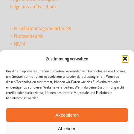
Folge uns auf Facebook
> PL Solarmontage/Solarteur
®
> Photovolteur
®
> NIV14
> Solarmonteur
Zustimmung verwalten
Um dir ein optimales Erlebnis zu bieten, verwenden wir Technologien wie Cookies,
> wir über uns
um Geräteinformationen zu speichern und/oder darauf zuzugreifen. Wenn du
> News
diesen Technologien zustimmst, können wir Daten wie das Surfverhalten oder
eindeutige IDs auf dieser Website verarbeiten. Wenn du deine Zustimmung nicht
> Agenda
erteilst oder zurückziehst, können bestimmte Merkmale und Funktionen
> Impressum
beeinträchtigt werden.
> AGB
> Datenschutz
Akzeptieren
Ablehnen