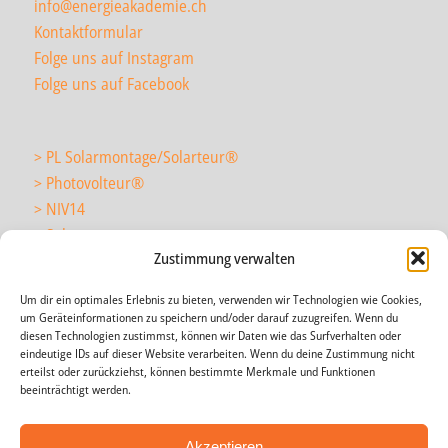
info@energieakademie.ch
Kontaktformular
Folge uns auf Instagram
Folge uns auf Facebook
> PL Solarmontage/Solarteur
®
> Photovolteur
®
> NIV14
> Solarmonteur
Zustimmung verwalten
Um dir ein optimales Erlebnis zu bieten, verwenden wir Technologien wie Cookies,
> wir über uns
um Geräteinformationen zu speichern und/oder darauf zuzugreifen. Wenn du
> News
diesen Technologien zustimmst, können wir Daten wie das Surfverhalten oder
eindeutige IDs auf dieser Website verarbeiten. Wenn du deine Zustimmung nicht
> Agenda
erteilst oder zurückziehst, können bestimmte Merkmale und Funktionen
> Impressum
beeinträchtigt werden.
> AGB
> Datenschutz
Akzeptieren