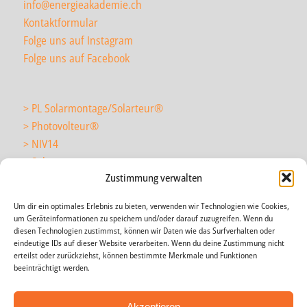
info@energieakademie.ch
Kontaktformular
Folge uns auf Instagram
Folge uns auf Facebook
> PL Solarmontage/Solarteur
®
> Photovolteur
®
> NIV14
> Solarmonteur
Zustimmung verwalten
Um dir ein optimales Erlebnis zu bieten, verwenden wir Technologien wie Cookies,
> wir über uns
um Geräteinformationen zu speichern und/oder darauf zuzugreifen. Wenn du
> News
diesen Technologien zustimmst, können wir Daten wie das Surfverhalten oder
eindeutige IDs auf dieser Website verarbeiten. Wenn du deine Zustimmung nicht
> Agenda
erteilst oder zurückziehst, können bestimmte Merkmale und Funktionen
> Impressum
beeinträchtigt werden.
> AGB
> Datenschutz
Akzeptieren