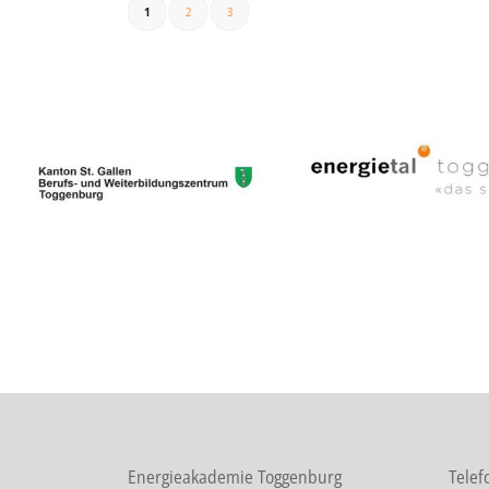
1
2
3
Energieakademie Toggenburg
Telef