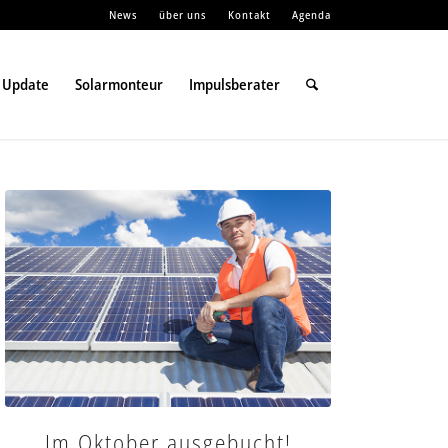
News
über uns
Kontakt
Agenda
 Update
Solarmonteur
Impulsberater
Im Oktober ausgebucht!