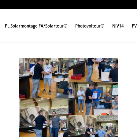
PL Solarmontage FA/Solarteur®
Photovolteur®
NIV14
PV