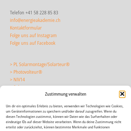
Telefon +41 58 228 85 83
info@energieakademie.ch
Kontaktformular
Folge uns auf Instagram
Folge uns auf Facebook
> PL Solarmontage/Solarteur
®
> Photovolteur
®
> NIV14
> Solarmonteur
Zustimmung verwalten
Um dir ein optimales Erlebnis zu bieten, verwenden wir Technologien wie Cookies,
> wir über uns
um Geräteinformationen zu speichern und/oder darauf zuzugreifen. Wenn du
> News
diesen Technologien zustimmst, können wir Daten wie das Surfverhalten oder
eindeutige IDs auf dieser Website verarbeiten. Wenn du deine Zustimmung nicht
> Agenda
erteilst oder zurückziehst, können bestimmte Merkmale und Funktionen