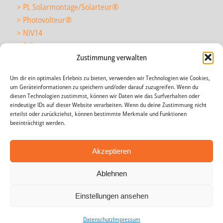
> PL Solarmontage/Solarteur
®
> Photovolteur
®
> NIV14
> Solarmonteur
Zustimmung verwalten
Um dir ein optimales Erlebnis zu bieten, verwenden wir Technologien wie Cookies,
> wir über uns
um Geräteinformationen zu speichern und/oder darauf zuzugreifen. Wenn du
> News
diesen Technologien zustimmst, können wir Daten wie das Surfverhalten oder
eindeutige IDs auf dieser Website verarbeiten. Wenn du deine Zustimmung nicht
> Agenda
erteilst oder zurückziehst, können bestimmte Merkmale und Funktionen
> Impressum
beeinträchtigt werden.
> AGB
> Datenschutz
Akzeptieren
Ablehnen
Einstellungen ansehen
Copyright © 2009-2020 energieakademie toggenburg |
Datenschutz
Datenschutz
Impressum
Impressum
Datenschutz