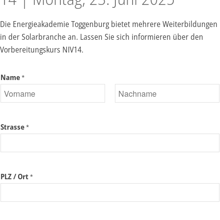
Die Energieakademie Toggenburg bietet mehrere Weiterbildungen
in der Solarbranche an. Lassen Sie sich informieren über den
Vorbereitungskurs NIV14.
Name
*
V
N
o
a
Strasse
*
r
c
n
h
a
n
m
a
e
m
PLZ / Ort
*
e