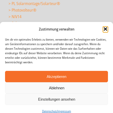
> PL Solarmontage/Solarteur
®
> Photovolteur
®
> NIV14
> Solarmonteur
Zustimmung verwalten
Um dir ein optimales Erlebnis zu bieten, verwenden wir Technologien wie Cookies,
> wir über uns
um Geräteinformationen zu speichern und/oder darauf zuzugreifen. Wenn du
> News
diesen Technologien zustimmst, können wir Daten wie das Surfverhalten oder
eindeutige IDs auf dieser Website verarbeiten. Wenn du deine Zustimmung nicht
> Agenda
erteilst oder zurückziehst, können bestimmte Merkmale und Funktionen
> Impressum
beeinträchtigt werden.
> AGB
> Datenschutz
Akzeptieren
Ablehnen
Einstellungen ansehen
Copyright © 2009-2020 energieakademie toggenburg |
Datenschutz
Datenschutz
Impressum
Impressum
Datenschutz