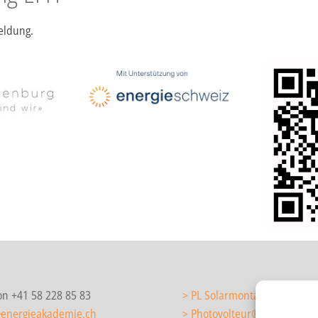
eldung.
on +41 58 228 85 83
> PL Solarmontage/Solarteu
@energieakademie.ch
> Photovolteur
®