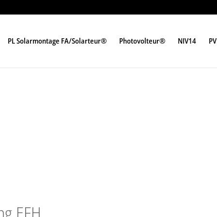
PL Solarmontage FA/Solarteur®
Photovolteur®
NIV14
PV
ng EFH