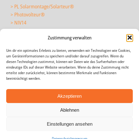
> PL Solarmontage/Solarteur
®
> Photovolteur
®
> NIV14
> Solarmonteur
Zustimmung verwalten
Um dir ein optimales Erlebnis zu bieten, verwenden wir Technologien wie Cookies,
> wir über uns
um Geräteinformationen zu speichern und/oder darauf zuzugreifen. Wenn du
> News
diesen Technologien zustimmst, können wir Daten wie das Surfverhalten oder
eindeutige IDs auf dieser Website verarbeiten. Wenn du deine Zustimmung nicht
> Agenda
erteilst oder zurückziehst, können bestimmte Merkmale und Funktionen
> Impressum
beeinträchtigt werden.
> AGB
> Datenschutz
Akzeptieren
Ablehnen
Einstellungen ansehen
Copyright © 2009-2020 energieakademie toggenburg |
Datenschutz
Datenschutz
Impressum