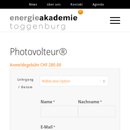
News
über uns
Kontakt
Agenda
Photovolteur®
Anmeldegebühr
CHF
280.00
Lehrgang
/ Datum
Name
Nachname
*
*
E-Mail
*