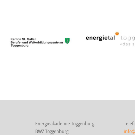
Energieakademie Toggenburg
Telef
BWZ Toggenburg
info