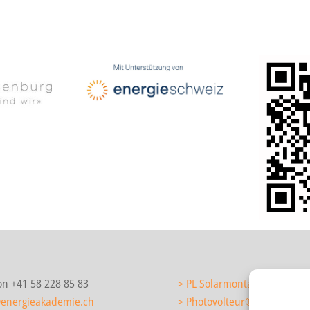
on +41 58 228 85 83
> PL Solarmontage/Solarteu
@energieakademie.ch
> Photovolteur
®