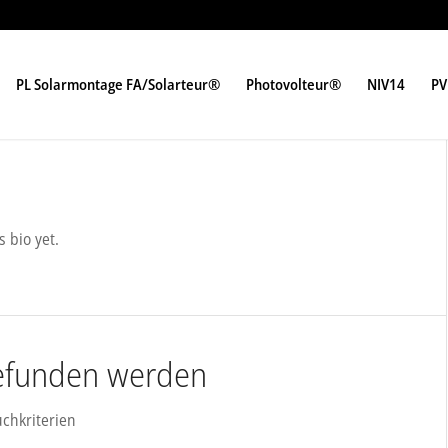
PL Solarmontage FA/Solarteur®
Photovolteur®
NIV14
PV
s bio yet.
 gefunden werden
uchkriterien