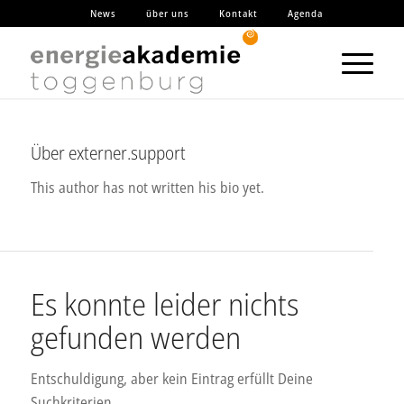
News
über uns
Kontakt
Agenda
Über
externer.support
This author has not written his bio yet.
Es konnte leider nichts
gefunden werden
Entschuldigung, aber kein Eintrag erfüllt Deine
Suchkriterien