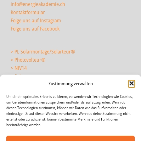
info@energieakademie.ch
Kontaktformular
Folge uns auf Instagram
Folge uns auf Facebook
> PL Solarmontage/Solarteur
®
> Photovolteur
®
> NIV14
> Solarmonteur
Zustimmung verwalten
Um dir ein optimales Erlebnis zu bieten, verwenden wir Technologien wie Cookies,
> wir über uns
um Geräteinformationen zu speichern und/oder darauf zuzugreifen. Wenn du
> News
diesen Technologien zustimmst, können wir Daten wie das Surfverhalten oder
eindeutige IDs auf dieser Website verarbeiten. Wenn du deine Zustimmung nicht
> Agenda
erteilst oder zurückziehst, können bestimmte Merkmale und Funktionen
> Impressum
beeinträchtigt werden.
> AGB
> Datenschutz